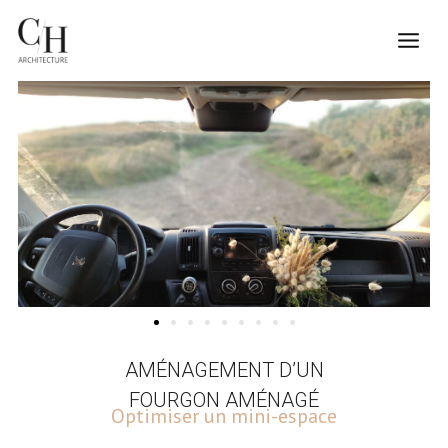
Aller
Mai
au
contenu
Men
AMÉNAGEMENT D’UN
FOURGON AMÉNAGÉ
Optimiser un mini-espace